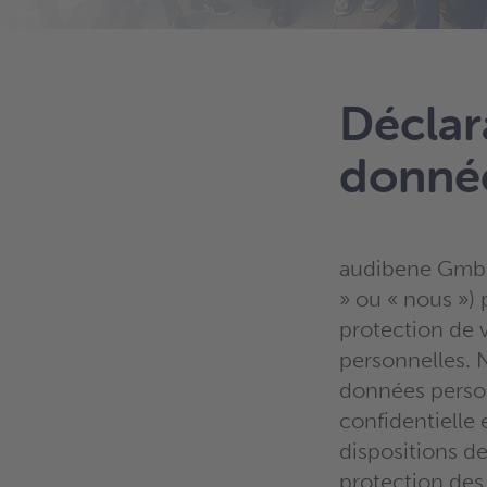
Déclar
donnée
audibene GmbH
» ou « nous ») 
protection de
personnelles. 
données perso
confidentielle
dispositions de 
protection des