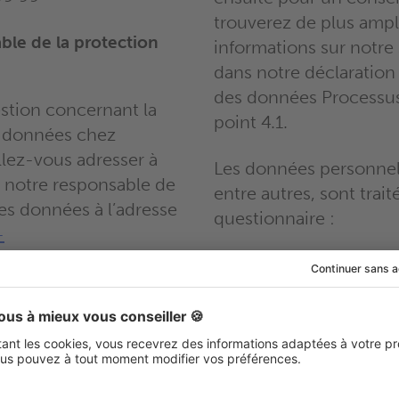
trouverez de plus amp
ble de la protection
informations sur notr
dans notre déclaration
des données Processus
stion concernant la
point 4.1.
s données chez
llez-vous adresser à
Les données personnell
 notre responsable de
entre autres, sont trai
es données à l’adresse
questionnaire :
-
dibene.fr
. Vous pouvez
Âge approximatif
tacter notre
moins de 55 ans)
 la protection des
Code postal
rrier à l’adresse
Sexe
sus. Veuillez adresser
de manière claire au
Nom