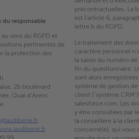
demande et d’exécute
précontractuelles. La b
est l’article 6, paragrap
e du responsable
lettre b du RGPD.
e au sens du RGPD et
Le traitement des don
ositions pertinentes de
caractère personnel n’a
ur la protection des
la saisie du numéro de
fin du questionnaire. 
sont alors enregistrées
h
système de gestion de l
laise, 2b boulevard
client (“système CRM”)
née, Quai d’Arenc
salesforce.com. Les d
le
y être consultées par l
e@audibene.fr
la conseillère à la clien
www.audibene.fr
concerné(e), qui vous 
99 99
ensuite pour un consei