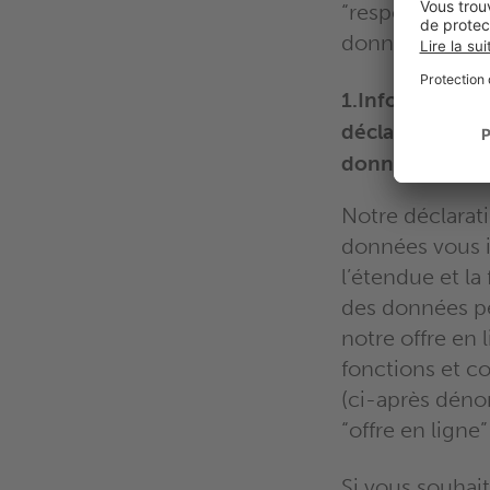
“responsable d
données”.
1.Informations
déclaration de
données
Notre déclarat
données vous i
l’étendue et la 
des données pe
notre offre en 
fonctions et co
(ci-après dén
“offre en ligne”
Si vous souhait