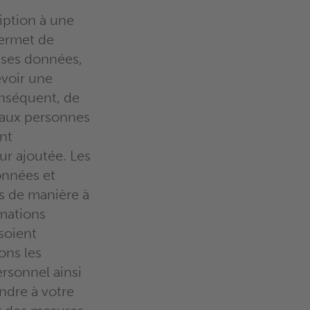
ription à une
permet de
nses données,
evoir une
onséquent, de
 aux personnes
ent
ur ajoutée. Les
onnées et
s de manière à
rmations
 soient
ons les
rsonnel ainsi
ndre à votre