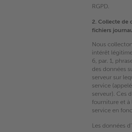
RGPD.
2. Collecte de
fichiers journa
Nous collectons
intérêt légitime
6, par. 1, phras
des données s
serveur sur leq
service (appelé
serveur). Ces 
fourniture et à
service en fon
Les données d