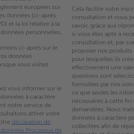
 règlement européen sur
Cela facilite votre insc
des données (ci-après
consultation et nous 
et la loi relative à la
savoir, grâce aux répo
 données personnelles.
si vous êtes apte à rec
consultation et, par c
rmons ci-après sur le
proposer nos produits
 vos données
pour lesquelles ils cré
rsque vous visitez
effectivement une vale
questions sont sélecti
formulées par nos soin
ez vous informer sur le
ce que seules les info
 données à caractère
nécessaires à cette fin
nt notre service de
demandées. Nous trait
ouhaitons attirer votre
données à caractère pe
notre
déclaration de
collectées afin de répo
s données Processus de