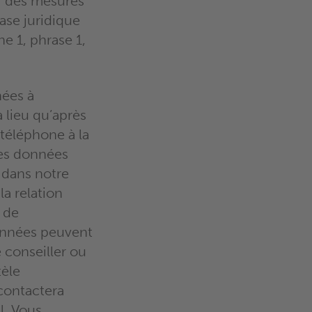
r des mesures
ase juridique
he 1, phrase 1,
nées à
 lieu qu’après
 téléphone à la
Les données
 dans notre
a relation
 de
onnées peuvent
e conseiller ou
tèle
contactera
l. Vous