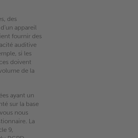
es, des
 d’un appareil
aient fournir des
acité auditive
mple, si les
rices doivent
volume de la
ées ayant un
nté sur la base
vous nous
tionnaire. La
cle 9,