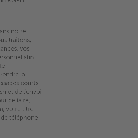
 du RGPD.
ans notre
us traitons,
tances, vos
rsonnel afin
te
rendre la
essages courts
h et de l’envoi
ur ce faire,
, votre titre
o de téléphone
l.