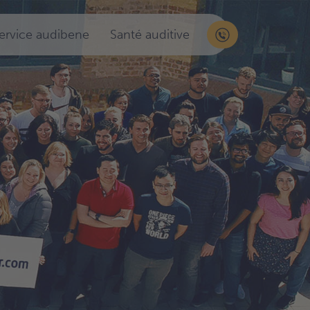
service audibene
Santé auditive