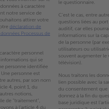
le questionnaire.
 données à caractère
nt notre service de
C’est le cas, entre autr
ouhaitons attirer votre
questions liées au port
notre
déclaration de
auditif, car elles pourr
s données Processus de
informations sur la cap
de la personne (par exe
utilisateurs ou utilisat
caractère personnel
souvent augmenter le 
 informations qui se
télévision).
ne personne identifiée
e. Une personne est
Nous traitons les donn
ntre autres, par son nom
lien possible avec la sa
icle 4, point 1, du
du consentement que 
autres notions,
donnez à la fin du ques
e de “traitement”,
base juridique est l’arti
yons à l’article 4 du