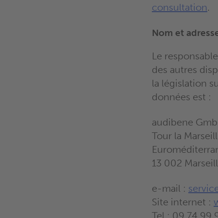
consultation
.
Nom et adress
Le responsabl
des autres disp
la législation s
données est :
audibene Gmb
Tour la Marseil
Euroméditerra
13 002 Marseil
e-mail :
servic
Site internet :
Tel.: 09 74 99 