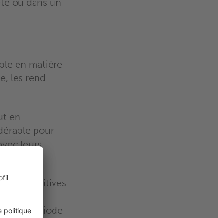
ête ou dans un
le en matière
e, les rend
ut en
idérable pour
avec leurs
ertes auditives
e à leur
t d’une période