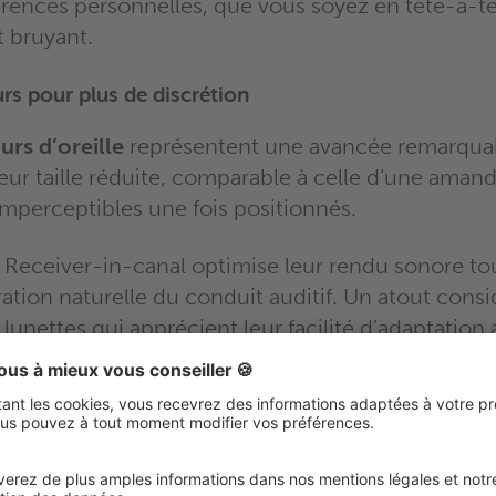
érences personnelles, que vous soyez en tête-à-t
 bruyant.
rs pour plus de discrétion
urs d’oreille
représentent une avancée remarquab
eur taille réduite, comparable à celle d’une amand
mperceptibles une fois positionnés.
 Receiver-in-canal optimise leur rendu sonore to
ration naturelle du conduit auditif. Un atout cons
 lunettes qui apprécient leur facilité d’adaptation 
 démarquent par leur polyvalence : adaptés aux p
ées, ils excellent dans les situations sociales grâc
mérique personnalisé
. Les utilisateurs bénéficien