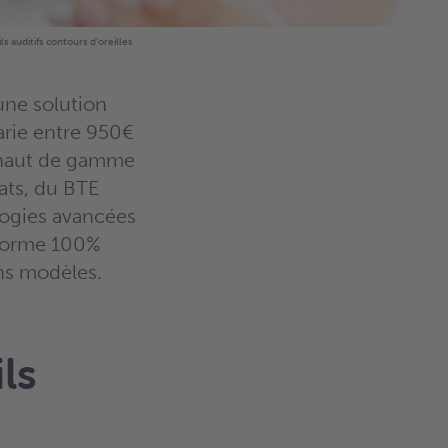
ls auditifs contours d’oreilles
 une solution
varie entre 950€
s haut de gamme
mats, du BTE
logies avancées
éforme 100%
ns modèles.
ls