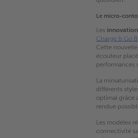
Le micro-conto
Les
innovation
Charge & Go BC
Cette nouvelle 
écouteur placé 
performances 
La miniaturisa
différents styl
optimal grâce 
rendue possible 
Les modèles réc
connectivité sa