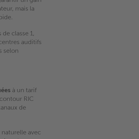
teur, mais la
pide.
 de classe 1,
centres auditifs
s selon
uées
à un tarif
s contour RIC
 canaux de
 naturelle avec