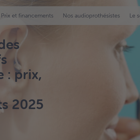
Prix et financements
Nos audioprothésistes
Le 
des
fs
 : prix,
s 2025