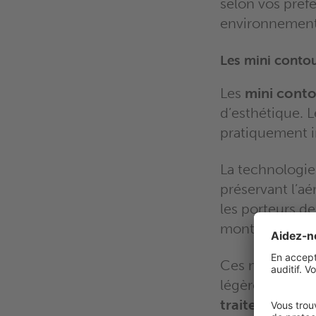
selon vos préf
environnement
Les mini contou
Les
mini conto
d’esthétique. L
pratiquement i
La technologie
préservant l’aé
les porteurs de
montures.
Ces modèles se
légères à modér
traitement nu