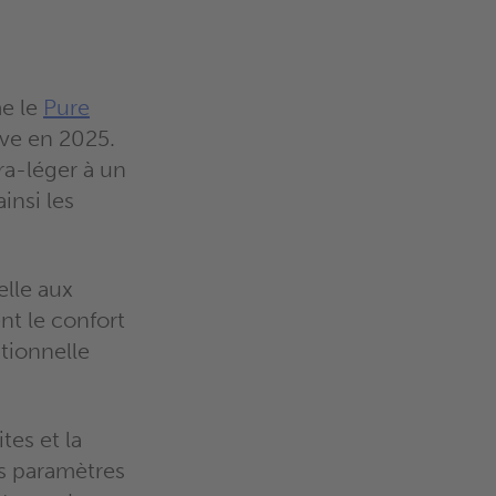
e le
Pure
ive en 2025.
ra-léger à un
insi les
elle aux
ent le confort
tionnelle
tes et la
es paramètres