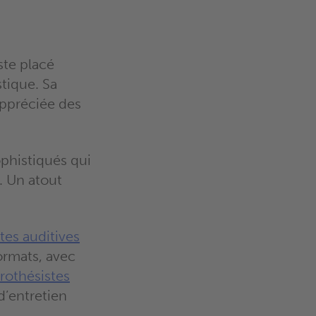
ste placé
stique. Sa
appréciée des
phistiqués qui
. Un atout
tes auditives
ormats, avec
rothésistes
d’entretien