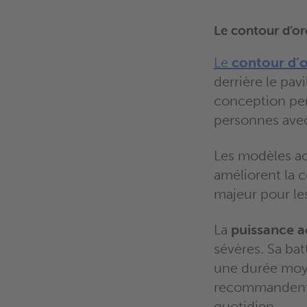
Le contour d’ore
Le
contour d’o
derrière le pav
conception per
personnes avec
Les modèles ac
améliorent la 
majeur pour les
La
puissance a
sévères. Sa ba
une durée moyen
recommandent so
quotidien.