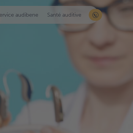
service audibene
Santé auditive