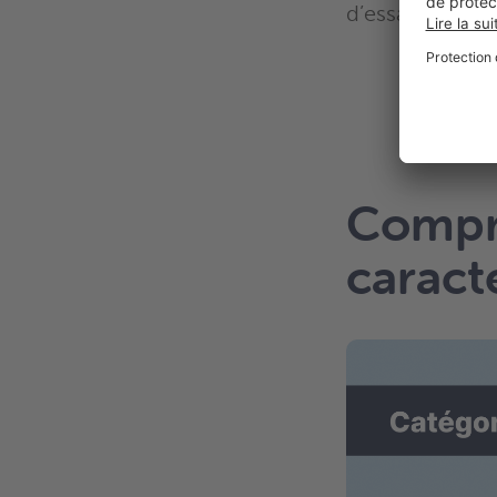
d’essai pour te
E
Compre
caract