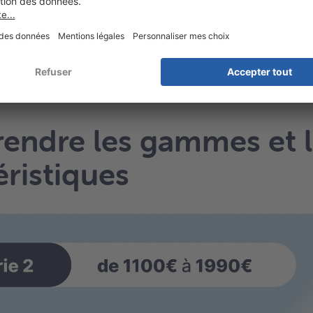
ster leur efficacité au quotidien.
ssayez un appareil auditif contour d'oreille
ndre les gammes et l
éristiques