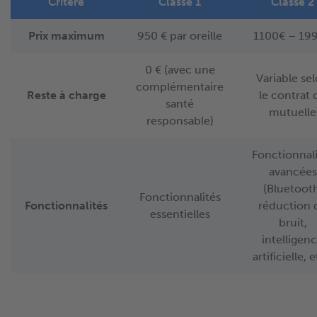
Critère
Classe 1
Classe 2
Prix maximum
950 € par oreille
1100€ – 19
0 € (avec une
Variable se
complémentaire
Reste à charge
le contrat 
santé
mutuelle
responsable)
Fonctionnali
avancées
(Bluetooth
Fonctionnalités
Fonctionnalités
réduction 
essentielles
bruit,
intelligen
artificielle, e