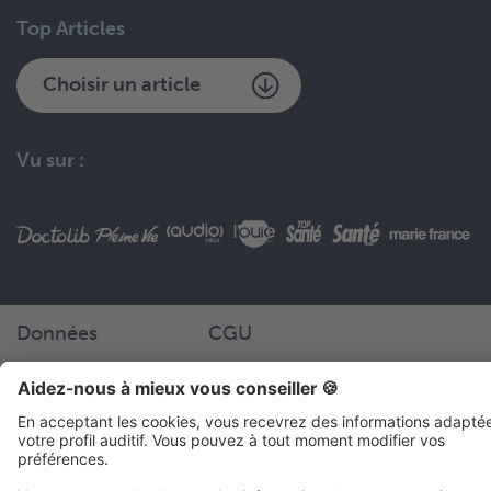
Top Articles
Choisir un article
Vu sur :
Données
CGU
Mentions légales
Confidentialité
France