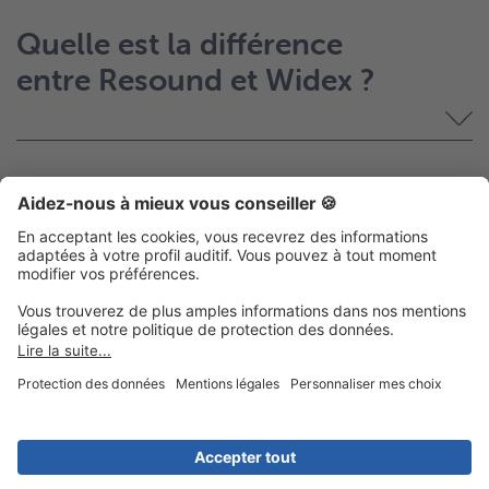
Quelle est la différence
entre Resound et Widex ?
Voir aussi :
Carrière et jobs
FAQ
Nous contacter
Nos services
Divers
Devenir partenaire