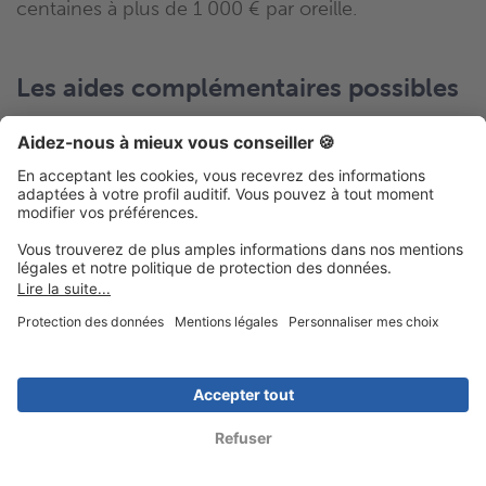
centaines à plus de 1 000 € par oreille.
Les aides complémentaires possibles
Plusieurs dispositifs peuvent alléger encore votre
budget :
–
Tiers-payant
: si vous bénéficiez de la
Complémentaire Santé Solidaire, vous n’avancez
aucun frais (appareil plafonné à 800 € par oreille)
–
Aides Agefiph
: jusqu’à 1 700 € pour deux
prothèses si vous êtes en situation de handicap
reconnu
–
Micro-crédit santé
: proposé par certaines
mutuelles et associations parisiennes pour étaler le
paiement sans frais