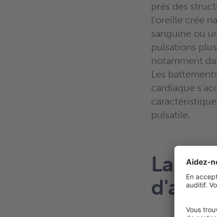
près des struct
l’oreille crée 
sanguine ou une
pulsations plus
notamment dans
Les battements 
cardiaque s’acc
caractéristiqu
pulsatile.
La dif
d'aco