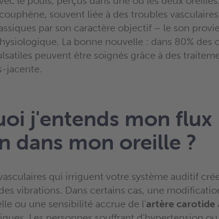
vec le pouls, perçus dans une ou les deux oreilles
acouphène, souvent liée à des troubles vasculaires,
ssiques par son caractère objectif – le son provi
hysiologique. La bonne nouvelle : dans 80% des c
satiles peuvent être soignés grâce à des traiteme
s-jacente.
oi j'entends mon flux
n dans mon oreille ?
vasculaires qui irriguent votre système auditif cré
es vibrations. Dans certains cas, une modificatio
elle ou une sensibilité accrue de l’
artère carotide
iques. Les personnes souffrant d’hypertension ou