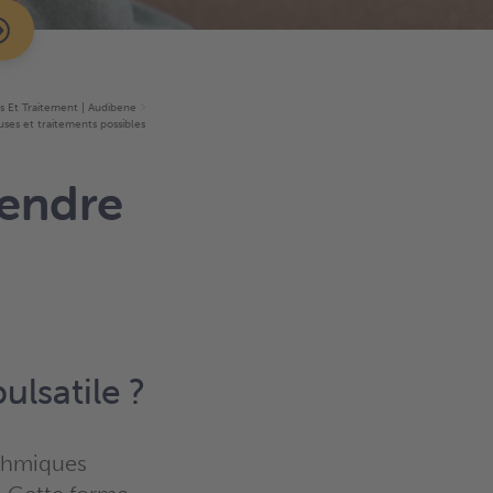
 Et Traitement | Audibene
uses et traitements possibles
rendre
ulsatile ?
ythmiques