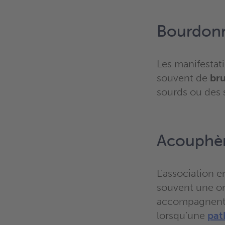
Bourdonne
Les manifestat
souvent de
bru
sourds ou des 
Acouphène
L’association e
souvent une or
accompagnent f
lorsqu’une
pat