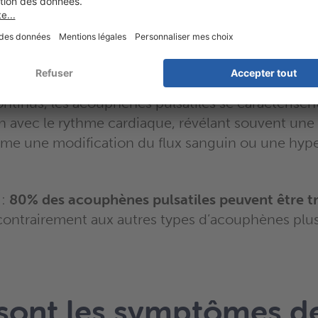
 aux
acouphènes
subjectifs que seul le patient per
satiles sont des
acouphènes objectifs
et peuvent
n clinique, facilitant ainsi leur diagnostic.
acouphènes traditionnels produisent des bruits de 
continus, les acouphènes pulsatiles se caractérisent
n avec le rythme cardiaque, révélant souvent une 
me une modification du flux sanguin ou une hyp
 :
80% des acouphènes pulsatiles peuvent être tr
contrairement aux autres types d’acouphènes plus
sont les symptômes d