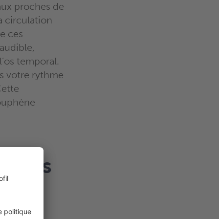
eaux proches de
a circulation
re ces
audible,
l’os temporal.
us votre rythme
Cette
couphène
 types