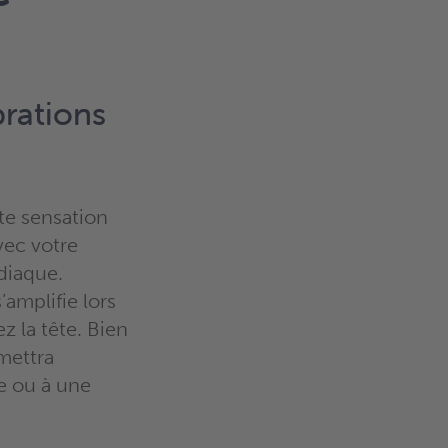
brations
te sensation
vec votre
diaque.
’amplifie lors
z la tête. Bien
mettra
re ou à une