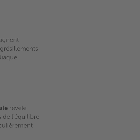
pagnent
 grésillements
diaque.
ale
révèle
de l’équilibre
culièrement