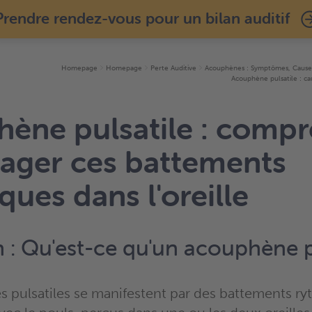
Prendre rendez-vous pour un bilan auditif
Homepage
Homepage
Perte Auditive
Acouphènes : Symptômes, Causes
Acouphène pulsatile : ca
ène pulsatile : comp
lager ces battements
ques dans l'oreille
n : Qu'est-ce qu'un acouphène p
 pulsatiles se manifestent par des battements r