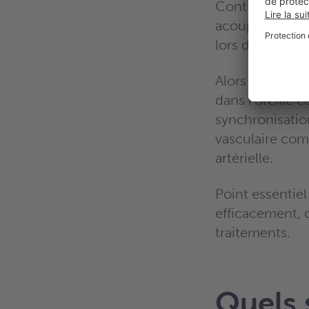
Contrairement
acouphènes pul
lors d’un exame
Alors que les 
dans l’oreille 
synchronisatio
vasculaire com
artérielle.
Point essentiel
efficacement, 
traitements.
Quels 