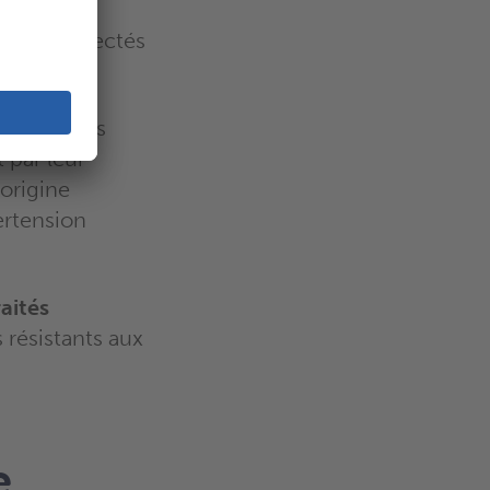
çoit, les
 être détectés
sifflements
 par leur
origine
ertension
aités
 résistants aux
e