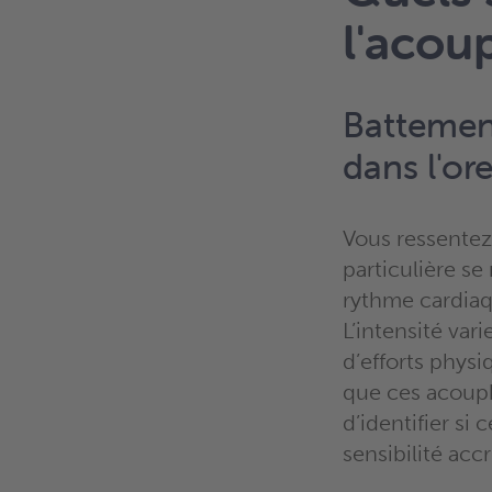
l'acou
Battement
dans l'ore
Vous ressentez
particulière s
rythme cardiaq
L’intensité var
d’efforts physi
que ces acouph
d’identifier si
sensibilité acc