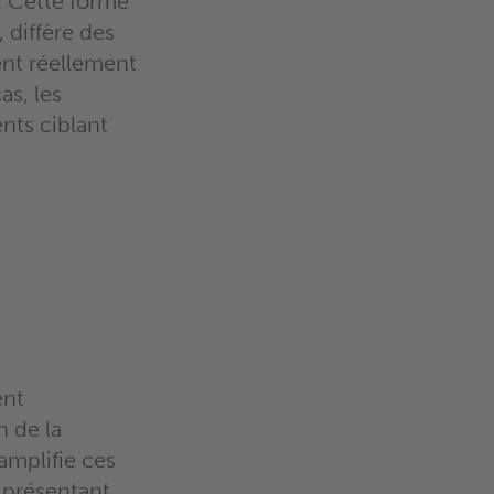
. Cette forme
 diffère des
ent réellement
as, les
nts ciblant
ent
n de la
amplifie ces
 présentant