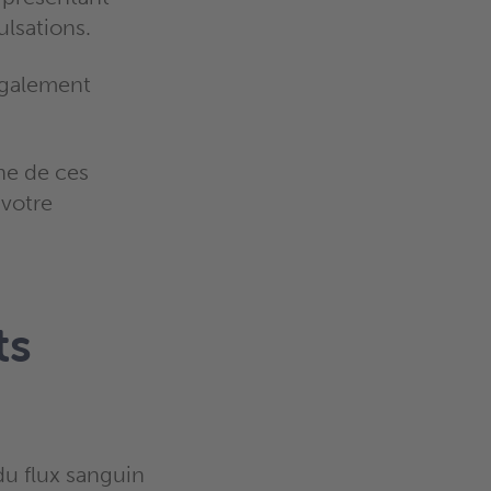
lsations.
galement
ne de ces
 votre
ts
du flux sanguin