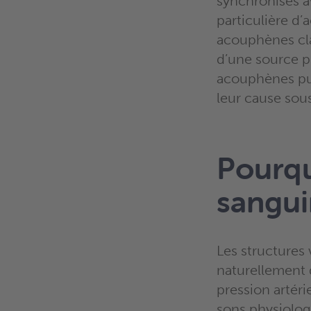
synchronisés a
particulière d’
acouphènes cla
d’une source p
acouphènes pul
leur cause sou
Pourqu
sangui
Les structures 
naturellement d
pression artéri
sons physiolog