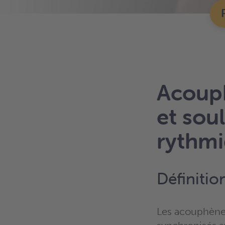
Acouph
et sou
rythmi
Définitio
Les acouphènes