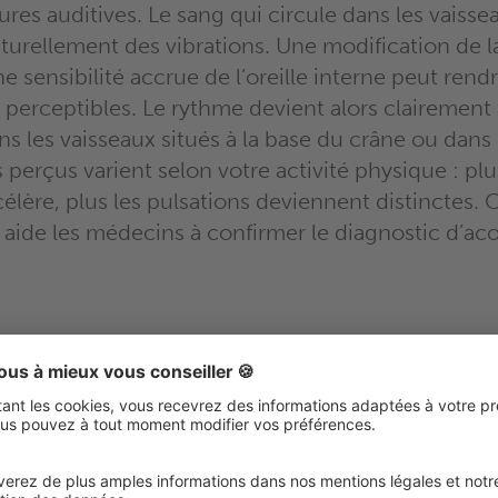
ures auditives. Le sang qui circule dans les vaiss
naturellement des vibrations. Une modification de l
 sensibilité accrue de l’oreille interne peut rend
 perceptibles. Le rythme devient alors clairement 
 les vaisseaux situés à la base du crâne ou dans 
perçus varient selon votre activité physique : pl
élère, plus les pulsations deviennent distinctes. 
e aide les médecins à confirmer le diagnostic d’a
férence avec les autres
uphènes