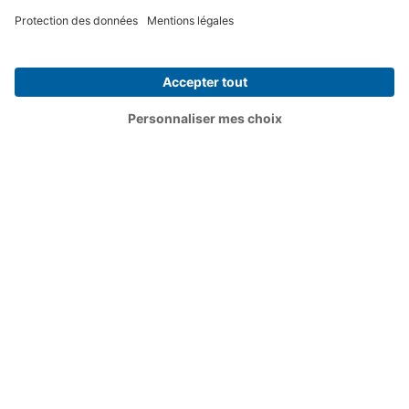
Contactez nous au :
09 74 99 99 99
Top Articles
Choisir un article
Vu sur :
Données
CGU