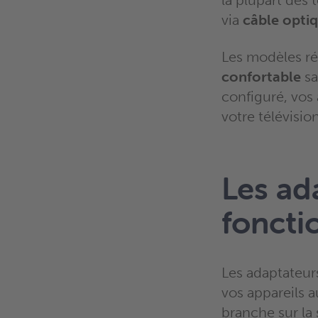
la plupart des 
via
câble opti
Les modèles ré
confortable
sa
configuré, vos
votre télévision
Les ad
fonct
Les adaptateurs
vos appareils a
branche sur la 