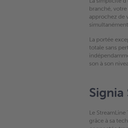
La simplicité d
branché, votre
approchez de vo
simultanément, 
La portée exce
totale sans per
indépendamment
son à son nive
Signia
Le StreamLine
grâce à sa tec