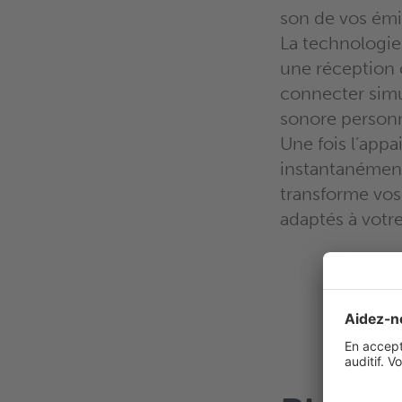
son de vos émi
La technologie
une réception 
connecter simu
sonore personn
Une fois l’appa
instantanément
transforme vo
adaptés à votre