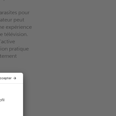
arasites pour
tateur peut
une expérience
 télévision.
’active
ion pratique
itement