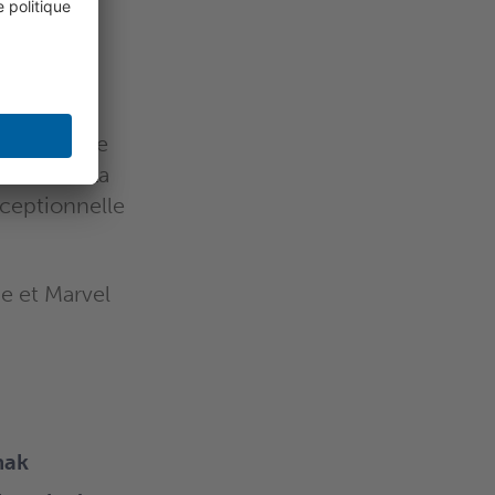
onnector de
fidélité. La
ceptionnelle
e et Marvel
nak