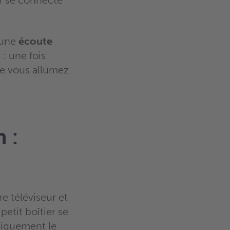
ur se connecte
 une
écoute
: une fois
ue vous allumez
 :
e téléviseur et
petit boîtier se
atiquement le