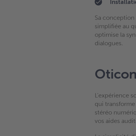
Installat
Sa conception 
simplifiée au 
optimise la sy
dialogues.
Oticon
L’expérience s
qui transforme
stéréo numériq
vos aides audi