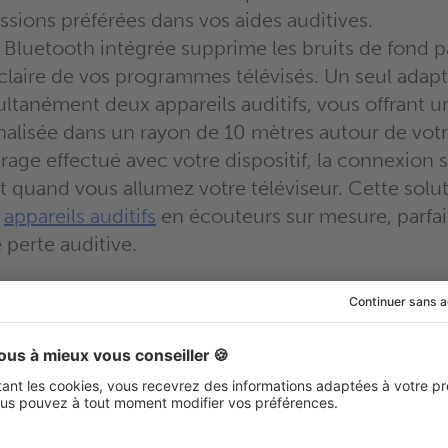
ssions préférées dans vos aides auditives.
 Bluetooth intégrée supprime les bruits de fond p
claire de vos programmes télévisés. Un seul adap
ltanément deux appareils auditifs, vous offrant 
alisée dans un rayon de 10 mètres autour de votre
irage effectué avec votre dispositif, la connexion s
 quand vous allumez votre téléviseur. Cette solut
s
appareils auditifs
en écouteurs sur mesure, parfa
 perte auditive.
Découvrez les aides auditives Bluetooth
compatibles