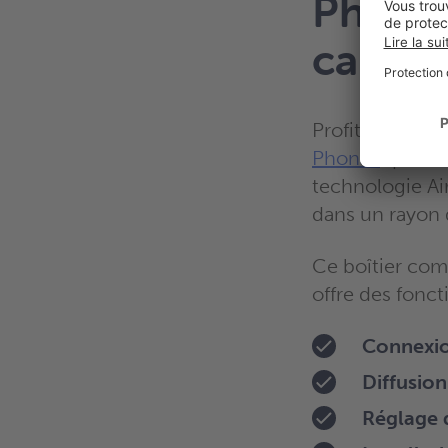
Phonak
caract
Profitez d’une
Phonak
qui tra
technologie Ai
dans un rayon 
Ce boîtier com
offre des fonct
Connexio
Diffusion
Réglage 