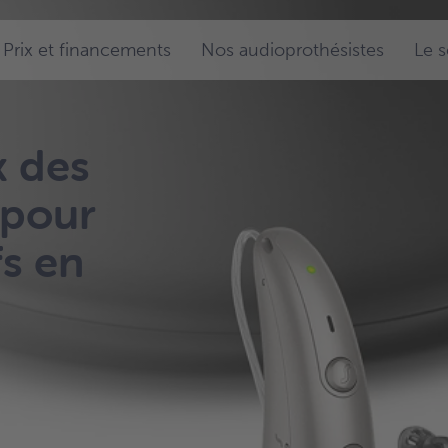
Prix et financements
Nos audioprothésistes
Le 
x des
 pour
fs en