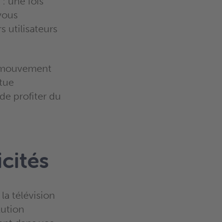
 : une fois
vous
s utilisateurs
de mouvement
ctue
e profiter du
icités
la télévision
lution