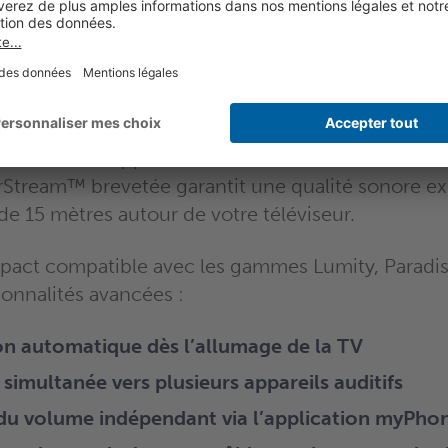
 TV Connector :
éristiques
 expérience télévisuelle immersive grâce au TV C
nsforme vos appareils auditifs en écouteurs haute-
rStream™ brevetée garantit une qualité sonore ex
de 15 mètres autour de votre téléviseur.
pact compatible avec les gammes Lumity, Paradis
ionnalités avancées :
n automatique dès l’allumage de la TV
 simultanée vers plusieurs appareils auditifs
du volume indépendant via l’application myPho