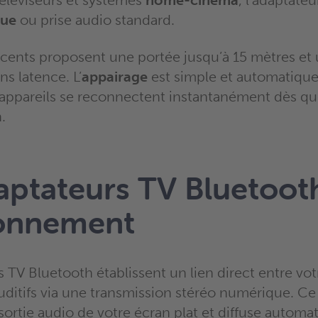
téléviseurs et systèmes
home-cinéma
, l’adaptate
que
ou prise audio standard.
cents proposent une portée jusqu’à 15 mètres et
ns latence. L’
appairage
est simple et automatique 
 appareils se reconnectent instantanément dès q
.
aptateurs TV Bluetooth
ionnement
 TV Bluetooth établissent un lien direct entre votr
uditifs via une transmission stéréo numérique. Ce 
sortie audio de votre écran plat et diffuse autom