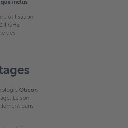
ique inclus
e utilisation
 2.4 GHz
le des
tages
nologie
Oticon
age. Le son
ellement dans