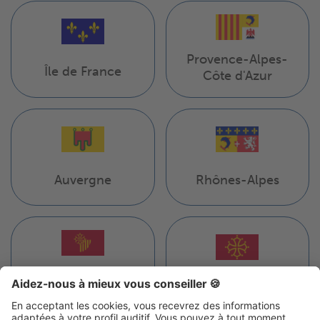
Provence-Alpes-
Île de France
Côte d'Azur
Auvergne
Rhônes-Alpes
Languedoc-
Midi-Pyrénées
Roussillon