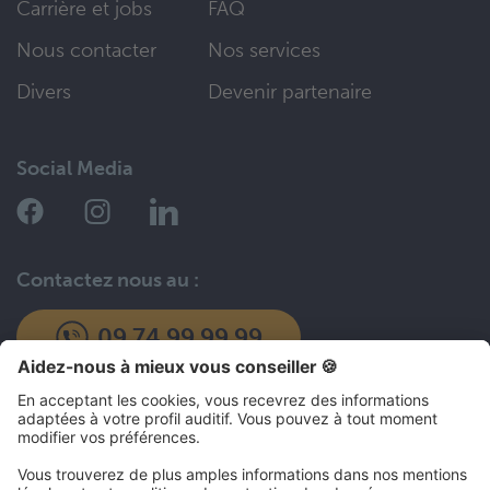
Carrière et jobs
FAQ
Nous contacter
Nos services
Divers
Devenir partenaire
Social Media
Contactez nous au :
09 74 99 99 99
Top Articles
Choisir un article