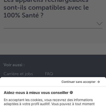
sont-ils compatibles avec le
100% Santé ?
Voir aussi :
Carrière et jobs
FAQ
Nous contacter
Nos services
Divers
Devenir partenaire