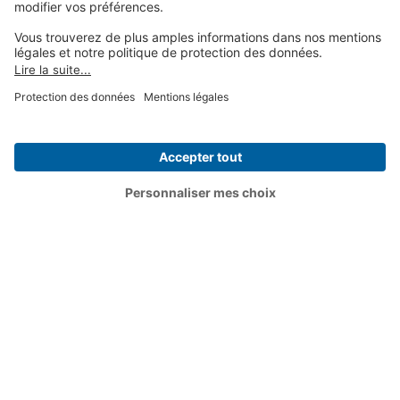
Social Media
Contactez nous au :
09 74 99 99 99
Top Articles
Choisir un article
Vu sur :