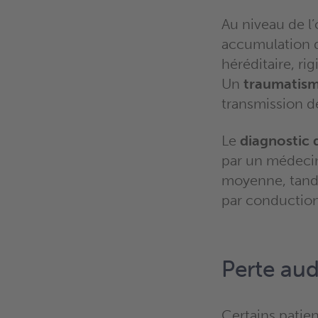
Au niveau de l
accumulation d
héréditaire, ri
Un
traumatism
transmission dé
Le
diagnostic 
par un médeci
moyenne, tandi
par conduction
Perte audi
Certains patie