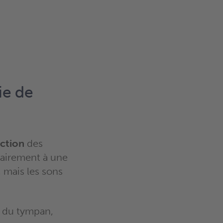
ie de
ction
des
trairement à une
, mais les sons
u du tympan,