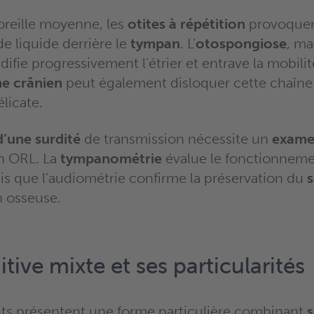
’oreille moyenne, les
otites à répétition
provoquen
e liquide derrière le
tympan
. L’
otospongiose
, ma
gidifie progressivement l’étrier et entrave la mobili
e crânien
peut également disloquer cette chaîne
licate.
d’une surdité
de transmission nécessite un
exam
n ORL. La
tympanométrie
évalue le fonctionnemen
s que l’audiométrie confirme la préservation du
s
 osseuse.
tive mixte et ses particularités
nts présentent une forme particulière combinant
s