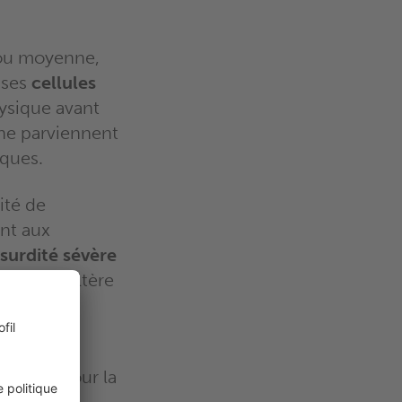
 ou moyenne,
 ses
cellules
hysique avant
 ne parviennent
iques.
ité de
nt aux
surdité sévère
u bruit, altère
ention
ivilégié pour la