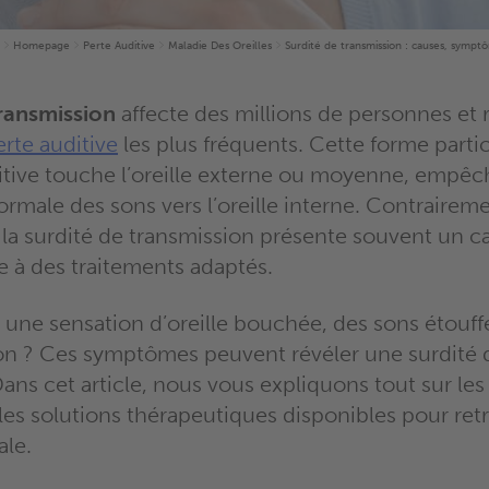
Homepage
Perte Auditive
Maladie Des Oreilles
Surdité de transmission : causes, sympt
transmission
affecte des millions de personnes et 
rte auditive
les plus fréquents. Cette forme parti
itive touche l’oreille externe ou moyenne, empêc
rmale des sons vers l’oreille interne. Contraireme
 la surdité de transmission présente souvent un c
e à des traitements adaptés.
 une sensation d’oreille bouchée, des sons étouf
ion ? Ces symptômes peuvent révéler une surdité 
ans cet article, nous vous expliquons tout sur les
es solutions thérapeutiques disponibles pour ret
ale.