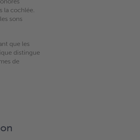
sonores
s la cochlée.
les sons
nt que les
tique distingue
rmes de
ion