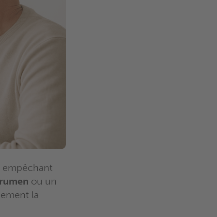
ue empêchant
érumen
ou un
uement la