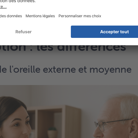
é de transmission ou d
tion : les différences
de l'oreille externe et moyenne