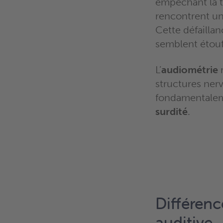
empêchant la t
rencontrent un
Cette défailla
semblent étouf
L’
audiométrie
structures nerv
fondamentaleme
surdité
.
Différenc
auditive