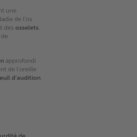
t une
ladie de l’os
té des
osselets
.
 de
en
approfondi
t de l’oreille
euil d’audition
urdité de