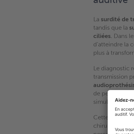
La
surdité de 
tandis que la
s
ciliées
. Dans l
d’atteindre la 
plus à transfor
Le diagnostic r
transmission p
audioprothési
de perception, 
simultanément 
Cette distinct
chirurgicale po