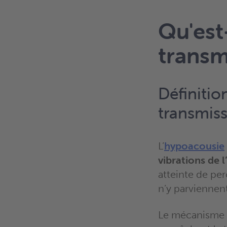
Qu'est
transm
Définiti
transmis
L’
hypoacousie
vibrations de l’
atteinte de per
n’y parviennen
Le mécanisme i