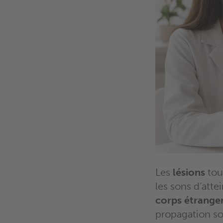
Les
lésions
tou
les sons d’att
corps étrange
propagation so