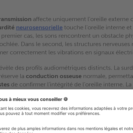
transmission
affecte uniquement l’oreille externe
urdité
neurosensorielle
touche l’oreille interne et
e premier cas, les sons rencontrent un obstacle p
cochlée. Dans le second, les structures nerveuses
mer correctement les vibrations en signaux électr
évèle des profils audiométriques distincts. La surd
réserve la
conduction osseuse
normale, permetta
stes
de confirmer l’intégrité de l’oreille interne. La
souvent liée à la
presbyacousie
ou à l’exposition a
les deux types de conduction.
ion guide le
traitement médical
approprié : interv
ssible pour la transmission, appareillage auditif pr