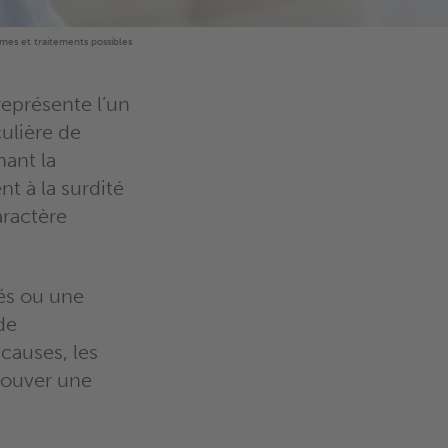
ômes et traitements possibles
représente l’un
culière de
hant la
nt à la surdité
aractère
fés ou une
de
 causes, les
rouver une