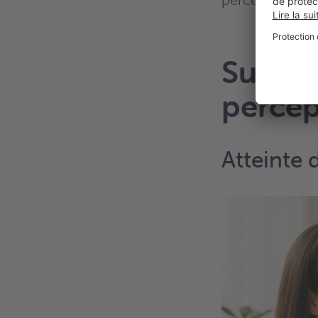
perception.
Surdit
percep
Atteinte 