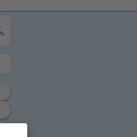
r
fs,