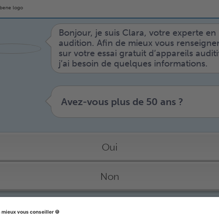
Bonjour, je suis Clara, votre experte en
audition. Afin de mieux vous renseigne
sur votre essai gratuit d’appareils auditi
j’ai besoin de quelques informations.
Avez-vous plus de 50 ans ?
Oui
Non
Les avis des clients audibene :